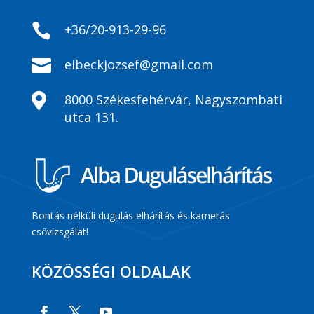

+36/20-913-29-96

eibeckjozsef@gmail.com

8000 Székesfehérvár, Nagyszombati
utca 131.
Bontás nélküli dugulás elhárítás és kamerás
csővizsgálat!
KÖZÖSSÉGI OLDALAK