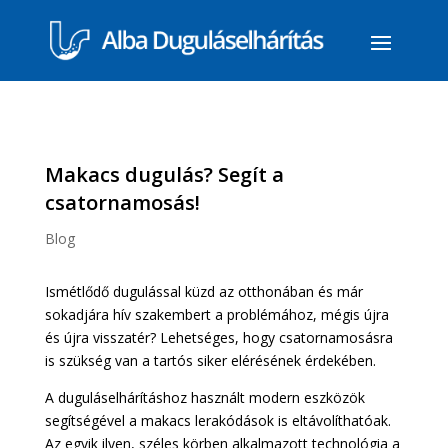
Makacs dugulás? Segít a
csatornamosás!
Blog
Ismétlődő dugulással küzd az otthonában és már
sokadjára hív szakembert a problémához, mégis újra
és újra visszatér? Lehetséges, hogy csatornamosásra
is szükség van a tartós siker elérésének érdekében.
A duguláselhárításhoz használt modern eszközök
segítségével a makacs lerakódások is eltávolíthatóak.
Az egyik ilyen, széles körben alkalmazott technológia a