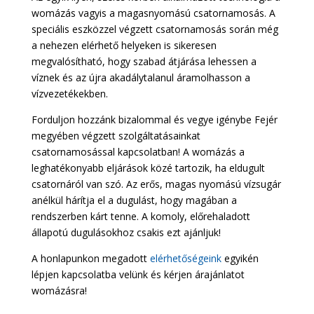
womázás vagyis a magasnyomású csatornamosás. A
speciális eszközzel végzett csatornamosás során még
a nehezen elérhető helyeken is sikeresen
megvalósítható, hogy szabad átjárása lehessen a
víznek és az újra akadálytalanul áramolhasson a
vízvezetékekben.
Forduljon hozzánk bizalommal és vegye igénybe Fejér
megyében végzett szolgáltatásainkat
csatornamosással kapcsolatban! A womázás a
leghatékonyabb eljárások közé tartozik, ha eldugult
csatornáról van szó. Az erős, magas nyomású vízsugár
anélkül hárítja el a dugulást, hogy magában a
rendszerben kárt tenne. A komoly, előrehaladott
állapotú dugulásokhoz csakis ezt ajánljuk!
A honlapunkon megadott
elérhetőségeink
egyikén
lépjen kapcsolatba velünk és kérjen árajánlatot
womázásra!