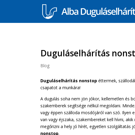
Duguláselhárítás nonst
Blog
Duguláselhárítás nonstop
éttermek, szállodá
csapatot a munkára!
A dugulás soha nem jön jókor, kellemetlen és bo
szakemberek segítsége nélkül megoldani. Mindez
vagy éppen szálloda mosdójáról van szó. Ilyen e
van vagy éjszaka, szakembereket kell hívni, ak
megőrizni a hely jó hírét, egyetlen szolgáltatás 
nonstop
.