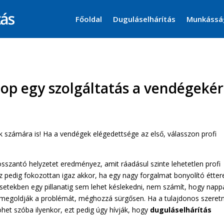
Főoldal
Duguláselhárítás
Munkássá
op egy szolgáltatás a vendégekér
k számára is! Ha a vendégek elégedettsége az első, válasszon profi
sszantó helyzetet eredményez, amit ráadásul szinte lehetetlen profi
 pedig fokozottan igaz akkor, ha egy nagy forgalmat bonyolító étte
setekben egy pillanatig sem lehet késlekedni, nem számít, hogy napp
ik megoldják a problémát, méghozzá sürgősen. Ha a tulajdonos szeret
jöhet szóba ilyenkor, ezt pedig úgy hívják, hogy
duguláselhárítás