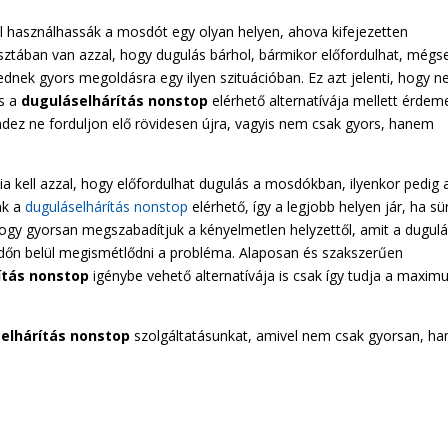
 használhassák a mosdót egy olyan helyen, ahova kifejezetten
isztában van azzal, hogy dugulás bárhol, bármikor előfordulhat, még
kednek gyors megoldásra egy ilyen szituációban. Ez azt jelenti, hogy n
is a
duguláselhárítás nonstop
elérhető alternatívája mellett érdem
dez ne forduljon elő rövidesen újra, vagyis nem csak gyors, hanem
ia kell azzal, hogy előfordulhat dugulás a mosdókban, ilyenkor pedig 
nk a
duguláselhárítás nonstop
elérhető, így a legjobb helyen jár, ha s
ogy gyorsan megszabadítjuk a kényelmetlen helyzettől, amit a dugul
 időn belül megismétlődni a probléma. Alaposan és szakszerűen
ítás nonstop
igénybe vehető alternatívája is csak így tudja a maxi
elhárítás nonstop
szolgáltatásunkat, amivel nem csak gyorsan, h