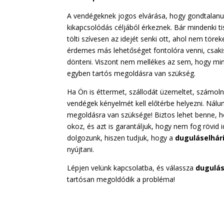
A vendégeknek jogos elvárása, hogy gondtalanul
kikapcsolódás céljából érkeznek. Bár mindenki t
tölti szívesen az idejét senki ott, ahol nem töre
érdemes más lehetőséget fontolóra venni, csak
dönteni. Viszont nem mellékes az sem, hogy min
egyben tartós megoldásra van szükség.
Ha Ön is éttermet, szállodát üzemeltet, számoln
vendégek kényelmét kell előtérbe helyezni. Nálu
megoldásra van szüksége! Biztos lehet benne, h
okoz, és azt is garantáljuk, hogy nem fog rövid
dolgozunk, hiszen tudjuk, hogy a
duguláselhár
nyújtani.
Lépjen velünk kapcsolatba, és válassza
dugulás
tartósan megoldódik a probléma!