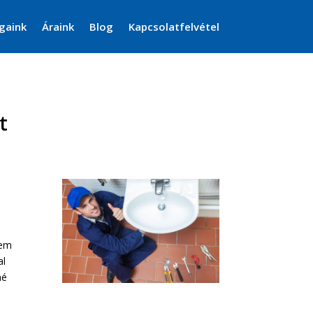
gaink
Áraink
Blog
Kapcsolatfelvétel
t
rem
al
né