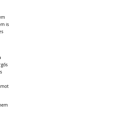
sem
em is
es
a
ürgős
ás
mumot
anem