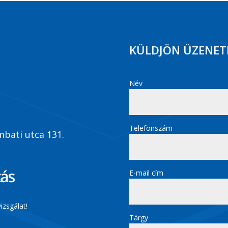
KÜLDJÖN ÜZENET
Név
Telefonszám
bati utca 131.
E-mail cím
izsgálat!
Tárgy