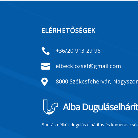
ELÉRHETŐSÉGEK

+36/20-913-29-96

eibeckjozsef@gmail.com

8000 Székesfehérvár, Nagyszom
Bontás nélküli dugulás elhárítás és kamerás csőv