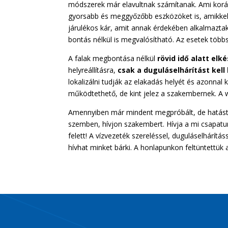
módszerek már elavultnak számítanak. Ami koráb
gyorsabb és meggyőzőbb eszközöket is, amikkel 
járulékos kár, amit annak érdekében alkalmazta
bontás nélkül is megvalósítható. Az esetek többs
A falak megbontása nélkül
rövid idő alatt elk
helyreállításra,
csak a
duguláselhárítást kell 
lokalizálni tudják az elakadás helyét és azonnal
működtethető, de kint jelez a szakembernek. 
Amennyiben már mindent megpróbált, de hatásta
szemben, hívjon szakembert. Hívja a mi csapatun
felett! A vízvezeték szereléssel, duguláselhárít
hívhat minket bárki. A honlapunkon feltüntettük