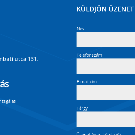
KÜLDJÖN ÜZENET
Név
Telefonszám
bati utca 131.
E-mail cím
izsgálat!
Tárgy
Üzenet (nem kötelező)