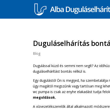
Duguláselhárítás bontá
Blog
Dugulással küzd és semmi nem segít? Az időhúzá
duguláselhárítást bontás nélkül is.
Egy dugulástól Ön is megijed, ha szembetalálja
úgy magától megszűnik vagy tartósan meg lehet t
wc pumpa is csak az enyhe elakadást tudja felo
megoldások.
A vízvezetékszerelők által alkalmazott módszerek 