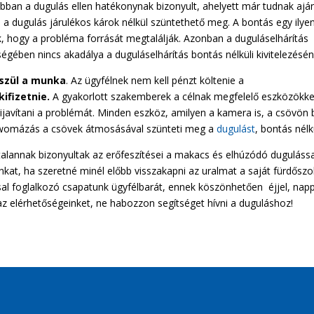
ban a dugulás ellen hatékonynak bizonyult, ahelyett már tudnak aján
a dugulás járulékos károk nélkül szüntethető meg. A bontás egy ilye
k, hogy a probléma forrását megtalálják. Azonban a duguláselhárítás
égében nincs akadálya a duguláselhárítás bontás nélküli kivitelezésén
észül a munka
. Az ügyfélnek nem kell pénzt költenie a
kifizetnie.
A gyakorlott szakemberek a célnak megfelelő eszközökke
 kijavítani a problémát. Minden eszköz, amilyen a kamera is, a csövön 
A womázás a csövek átmosásával szünteti meg a
dugulást
, bontás nélk
lannak bizonyultak az erőfeszítései a makacs és elhúzódó dugulássa
kat, ha szeretné minél előbb visszakapni az uralmat a saját fürdősz
ással foglalkozó csapatunk ügyfélbarát, ennek köszönhetően éjjel, nap
 az elérhetőségeinket, ne habozzon segítséget hívni a duguláshoz!