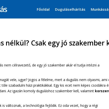
Főoldal
Duguláselhárítás
Munkássá
s nélkül? Csak egy jó szakember k
s nem célravezető, de egy jó szakember akár el tudja intézni a
 magát vele, ugye? Jogos a félelme, mert a dugulás nem olyasmi, ami 
őle szabadulni házi praktikákkal. Egy kis ecet nem képes csodákra é
ldani. Az igazán komoly duguláshoz szakember kell, valamint
korszer
is változnak, a technológia fejlődik. Ez oda vezet, hogy a régi