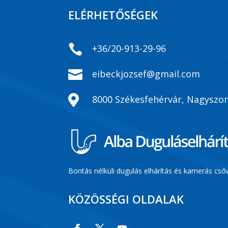
ELÉRHETŐSÉGEK

+36/20-913-29-96

eibeckjozsef@gmail.com

8000 Székesfehérvár, Nagyszom
Bontás nélküli dugulás elhárítás és kamerás csőv
KÖZÖSSÉGI OLDALAK