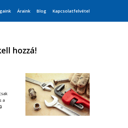
gaink
Áraink
Blog
Kapcsolatfelvétel
ell hozzá!
csak
s a
ű