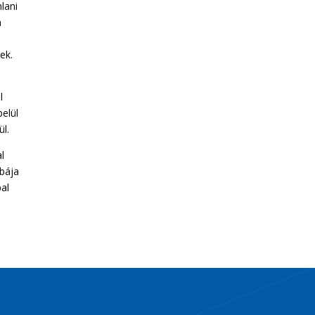
lani
n
ek.
l
belül
ül.
l
obája
pal