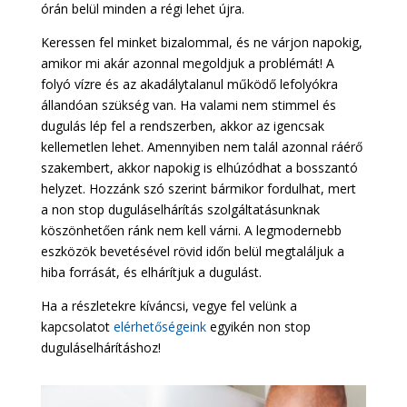
órán belül minden a régi lehet újra.
Keressen fel minket bizalommal, és ne várjon napokig,
amikor mi akár azonnal megoldjuk a problémát! A
folyó vízre és az akadálytalanul működő lefolyókra
állandóan szükség van. Ha valami nem stimmel és
dugulás lép fel a rendszerben, akkor az igencsak
kellemetlen lehet. Amennyiben nem talál azonnal ráérő
szakembert, akkor napokig is elhúzódhat a bosszantó
helyzet. Hozzánk szó szerint bármikor fordulhat, mert
a non stop duguláselhárítás szolgáltatásunknak
köszönhetően ránk nem kell várni. A legmodernebb
eszközök bevetésével rövid időn belül megtaláljuk a
hiba forrását, és elhárítjuk a dugulást.
Ha a részletekre kíváncsi, vegye fel velünk a
kapcsolatot
elérhetőségeink
egyikén non stop
duguláselhárításhoz!