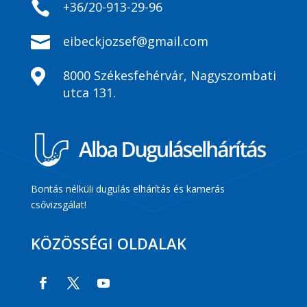

+36/20-913-29-96

eibeckjozsef@gmail.com

8000 Székesfehérvár, Nagyszombati
utca 131.
Bontás nélküli dugulás elhárítás és kamerás
csővizsgálat!
KÖZÖSSÉGI OLDALAK